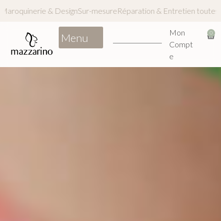
 dès 100€ d'achat
Maroquinerie & Design
Sur-mesure
Réparation & 
Mon
0
Compt
e