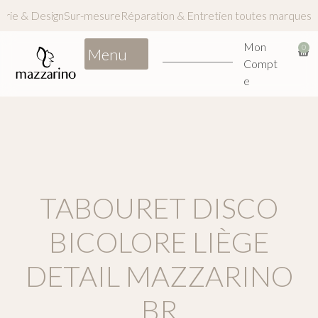
inerie & Design
Sur-mesure
Réparation & Entretien toutes marqu
Mon
0
Compt
e
TABOURET DISCO
BICOLORE LIÈGE
DETAIL MAZZARINO
BR