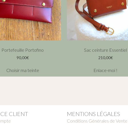
Portefeuille Portofino
Sac ceinture Essentiel
90,00
€
210,00
€
Choisir ma teinte
Enlace-moi !
ICE CLIENT
MENTIONS LÉGALES
ompte
Conditions Générales de Vente