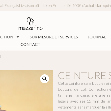
ques
Artisanat Français
Livraison offerte en France dès 100€ d'acha
ECTION
SUR MESURE ET SERVICES
JOURNAL
CONTACT
e
CEINTURE 
Cette ceinture sans boucle réi
boutons de col. Confectionn
tannerie française, elle allie sa
légère avec ses 15 mm de larg
vêtements sans marquer la silho