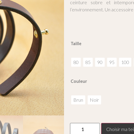
ceinture sobre et intempor
l’environnement. Un accessoire 
Taille
80
85
90
95
100
Couleur
Brun
Noir
Choisir ma tei