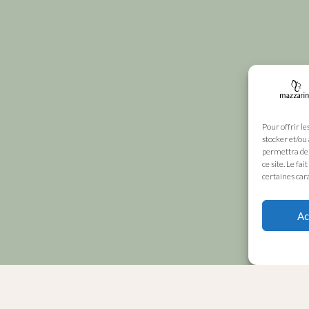
Pour offrir le
stocker et/ou
permettra de 
ce site. Le fa
certaines cara
Ac