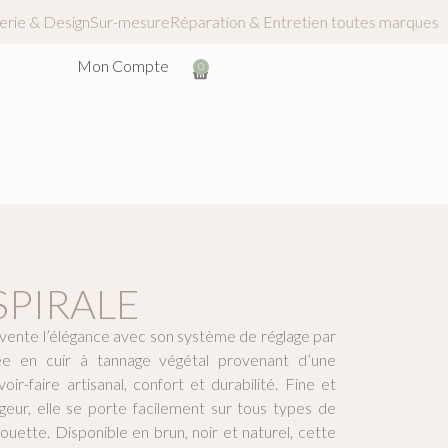
t
Maroquinerie & Design
Sur-mesure
Réparation & Entretien toute
Mon Compte
0
SPIRALE
nvente l’élégance avec son système de réglage par
ée en cuir à tannage végétal provenant d’une
voir-faire artisanal, confort et durabilité. Fine et
eur, elle se porte facilement sur tous types de
uette. Disponible en brun, noir et naturel, cette