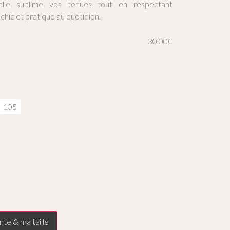
elle sublime vos tenues tout en respectant
chic et pratique au quotidien.
30,00
€
105
nte & ma taille