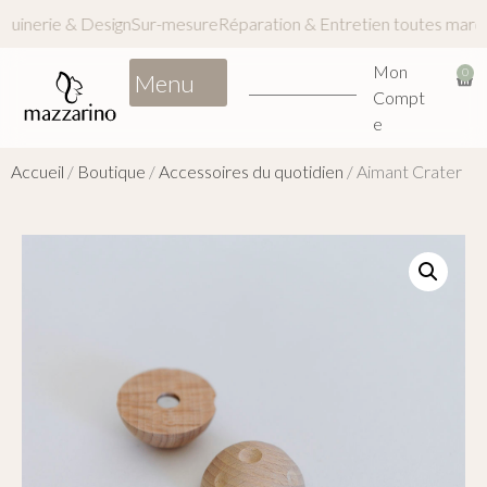
t
Maroquinerie & Design
Sur-mesure
Réparation & Entretien toute
Mon
0
Compt
e
Accueil
/
Boutique
/
Accessoires du quotidien
/ Aimant Crater