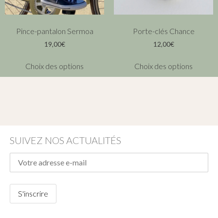
Pince-pantalon Sermoa
Porte-clés Chance
19,00
€
12,00
€
Choix des options
Choix des options
SUIVEZ NOS ACTUALITÉS