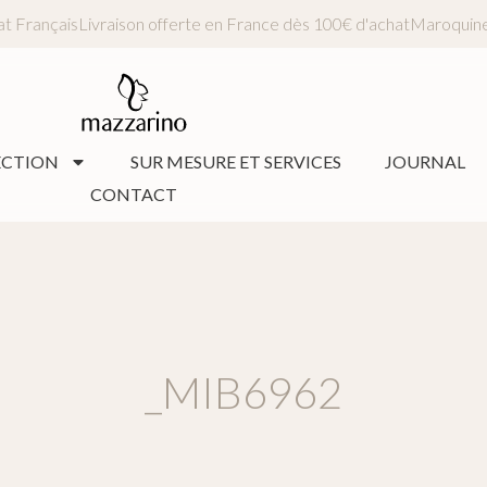
tisanat Français
Livraison offerte en France dès 100€ d'achat
Maro
ECTION
SUR MESURE ET SERVICES
JOURNAL
CONTACT
_MIB6962