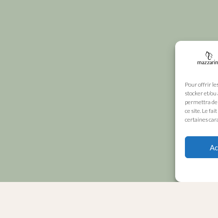
Pour offrir le
stocker et/ou
permettra de 
ce site. Le fa
certaines cara
Ac