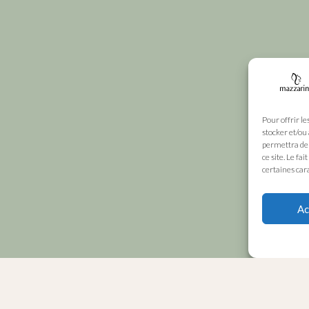
Pour offrir le
stocker et/ou
permettra de 
ce site. Le fa
certaines cara
Ac