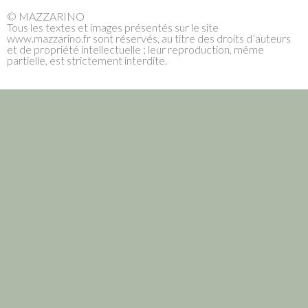
© MAZZARINO
Tous les textes et images présentés sur le site
www.mazzarino.fr sont réservés, au titre des droits d’auteurs
et de propriété intellectuelle ; leur reproduction, même
partielle, est strictement interdite.