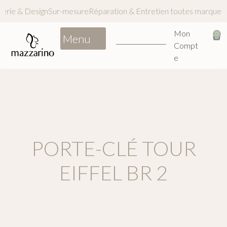
inerie & Design
Sur-mesure
Réparation & Entretien toutes marqu
Mon
0
Compt
e
PORTE-CLÉ TOUR
EIFFEL BR 2