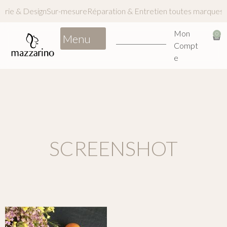
inerie & Design
Sur-mesure
Réparation & Entretien toutes marqu
Mon
0
Compt
e
SCREENSHOT