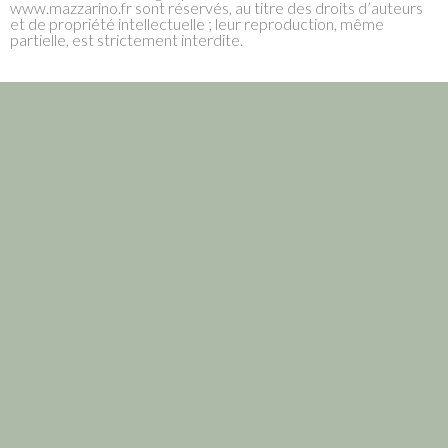
www.mazzarino.fr sont réservés, au titre des droits d’auteurs
et de propriété intellectuelle ; leur reproduction, même
partielle, est strictement interdite.