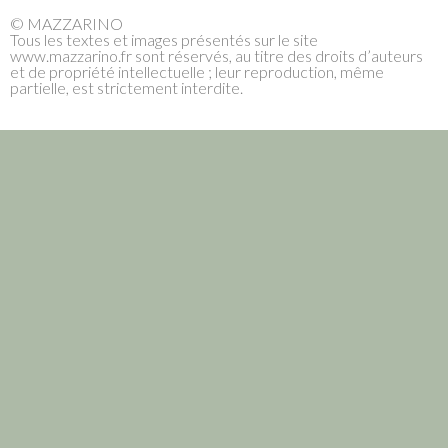
© MAZZARINO
Tous les textes et images présentés sur le site
www.mazzarino.fr sont réservés, au titre des droits d’auteurs
et de propriété intellectuelle ; leur reproduction, même
partielle, est strictement interdite.