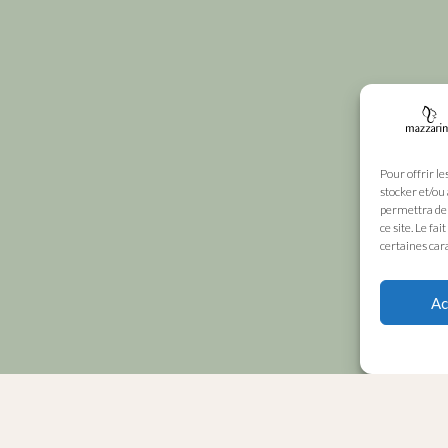
Pour offrir le
stocker et/ou
permettra de 
ce site. Le fa
certaines cara
Ac